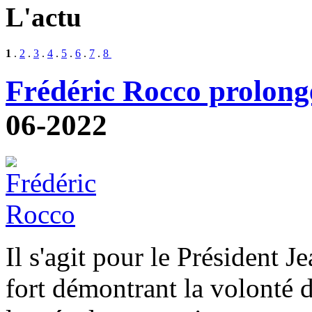
L'actu
1
.
2
.
3
.
4
.
5
.
6
.
7
.
8
Frédéric Rocco prolong
06-2022
Il s'agit pour le Président J
fort démontrant la volonté d